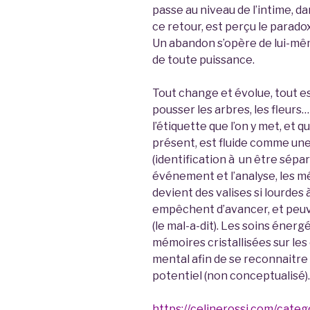
passe au niveau de l’intime, da
ce retour, est perçu le paradox
Un abandon s’opère de lui-mê
de toute puissance.
Tout change et évolue, tout e
pousser les arbres, les fleurs…
l’étiquette que l’on y met, et q
présent, est fluide comme une 
(identification à un être sépa
événement et l’analyse, les mé
devient des valises si lourdes 
empêchent d’avancer, et peuve
(le mal-a-dit). Les soins énerg
mémoires cristallisées sur le
mental afin de se reconnaitre 
potentiel (non conceptualisé).
https://celinerossi.com/categ