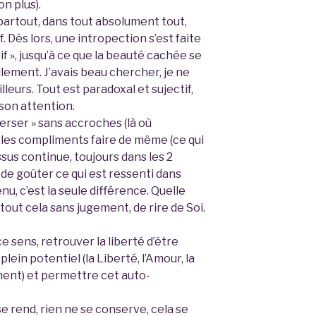
on plus).
 partout, dans tout absolument tout,
 Dès lors, une intropection s’est faite
if », jusqu’à ce que la beauté cachée se
lement. J’avais beau chercher, je ne
ailleurs. Tout est paradoxal et sujectif,
 son attention.
erser » sans accroches (là où
et les compliments faire de même (ce qui
ssus continue, toujours dans les 2
e de goûter ce qui est ressenti dans
nu, c’est la seule différence. Quelle
 tout cela sans jugement, de rire de Soi.
e sens, retrouver la liberté d’être
 plein potentiel (la Liberté, l’Amour, la
ment) et permettre cet auto-
 rend, rien ne se conserve, cela se