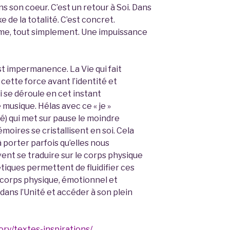
ns son coeur. C’est un retour à Soi. Dans
e de la totalité. C’est concret.
me, tout simplement. Une impuissance
st impermanence. La Vie qui fait
 cette force avant l’identité et
ui se déroule en cet instant
musique. Hélas avec ce « je »
ré) qui met sur pause le moindre
moires se cristallisent en soi. Cela
à porter parfois qu’elles nous
nt se traduire sur le corps physique
étiques permettent de fluidifier ces
s corps physique, émotionnel et
dans l’Unité et accéder à son plein
ory/textes-inspirations/