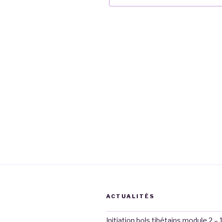
Navigation
de
l’article
ACTUALITÉS
Initiation bols tibétains module 2 – 