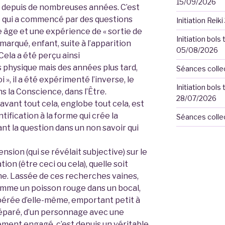
15/09/2026
n depuis de nombreuses années. C’est
e qui a commencé par des questions
Initiation Rei
ne âge et une expérience de « sortie de
Initiation bols
arqué, enfant, suite à l’apparition
05/08/2026
. Cela a été perçu ainsi
ps physique mais des années plus tard,
Séances colle
 », il a été expérimenté l’inverse, le
Initiation bols
s la Conscience, dans l’Être.
28/07/2026
 avant tout cela, englobe tout cela, est
entification à la forme qui crée la
Séances collec
ant la question dans un non savoir qui
ion (qui se révélait subjective) sur le
ion (être ceci ou cela), quelle soit
ne. Lassée de ces recherches vaines,
mme un poisson rouge dans un bocal,
opérée d’elle-même, emportant petit à
 séparé, d’un personnage avec une
ement engagé, c’est depuis un véritable