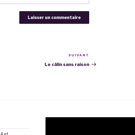
SUIVANT
Article
suivant
Le câlin sans raison
Lecteur
vidéo
14 et