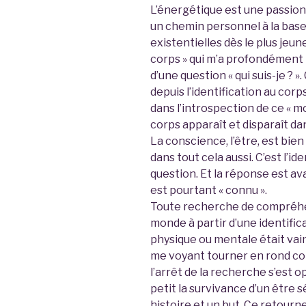
L’énergétique est une passio
un chemin personnel à la bas
existentielles dès le plus jeu
corps » qui m’a profondément m
d’une question « qui suis-je ? »
depuis l’identification au cor
dans l’introspection de ce « moi
corps apparaît et disparaît dan
La conscience, l’être, est bien
dans tout cela aussi. C’est l’id
question. Et la réponse est av
est pourtant « connu ».
Toute recherche de compréhens
monde à partir d’une identificat
physique ou mentale était vai
me voyant tourner en rond co
l’arrêt de la recherche s’est 
petit la survivance d’un être
histoire et un but. Ce retourn