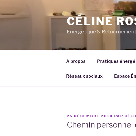
Aller
au
CÉLINE RO
contenu
principal
Energétique & Retournement 
A propos
Pratiques énergé
Réseaux sociaux
Espace Én
PUBLIÉ
25 DÉCEMBRE 2014
PAR
CÉLI
LE
Chemin personnel 