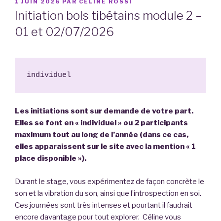
PUBLIÉ
1 JUIN 2026
PAR
CÉLINE ROSSI
LE
Initiation bols tibétains module 2 –
01 et 02/07/2026
individuel
Les initiations sont sur demande de votre part.
Elles se font en « individuel » ou 2 participants
maximum tout au long de l’année (dans ce cas,
elles apparaissent sur le site avec la mention « 1
place disponible »).
Durant le stage, vous expérimentez de façon concrète le
son et la vibration du son, ainsi que l’introspection en soi.
Ces journées sont très intenses et pourtant il faudrait
encore davantage pour tout explorer. Céline vous