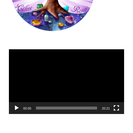
Lecteur
vidéo
00:00
20:21