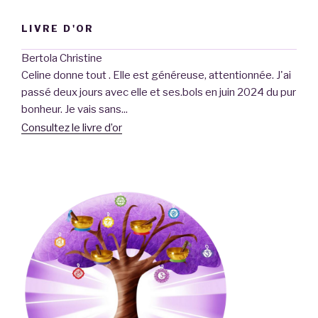
LIVRE D'OR
MARION
Bertola Christine
Merci Céline
Hier soir, il s'est passé quelque chose
Celine donne tout . Elle est généreuse, attentionnée. J'ai
d'incroyable et je souhaiterai partager ce moment avec
passé deux jours avec elle et ses.bols en juin 2024 du pur
vous ... Depuis ma formation reiki cycle...
bonheur. Je vais sans...
Consultez le livre d’or