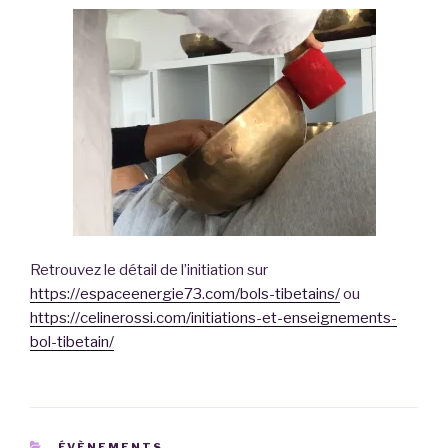
Retrouvez le détail de l’initiation sur
https://espaceenergie73.com/bols-tibetains/
ou
https://celinerossi.com/initiations-et-enseignements-
bol-tibetain/
CATÉGORIES
ÉVÈNEMENTS